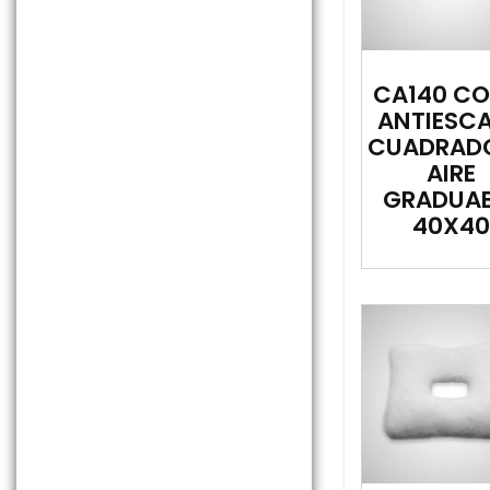
CA140 CO
ANTIESC
CUADRADO
AIRE
GRADUAB
40X40