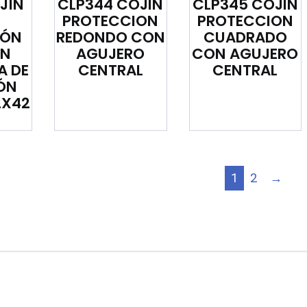
JÍN
CLP344 COJIN
CLP345 COJIN
PROTECCION
PROTECCION
IÓN
REDONDO CON
CUADRADO
EN
AGUJERO
CON AGUJERO
A DE
CENTRAL
CENTRAL
ÓN
2X42
2
→
1