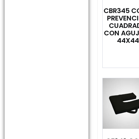
CBR345 C
PREVENC
CUADRA
CON AGUJ
44X44