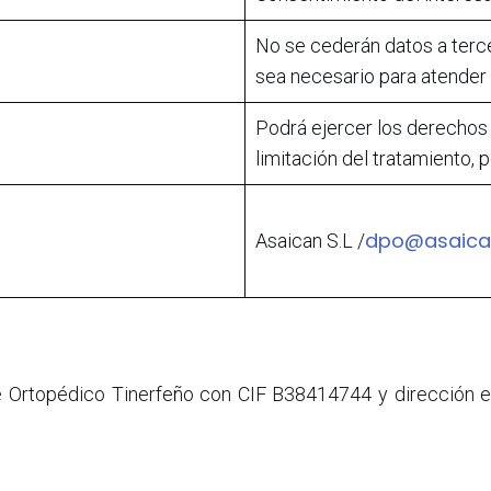
No se cederán datos a terce
sea necesario para atender s
Podrá ejercer los derechos 
limitación del tratamiento, p
dpo@asaica
Asaican S.L /
 Ortopédico Tinerfeño con CIF B38414744 y dirección en C