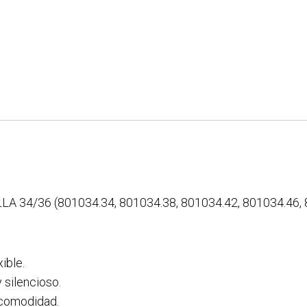
4/36 (801034.34, 801034.38, 801034.42, 801034.46, 8
ible.
 silencioso.
 comodidad.