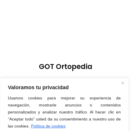
GOT Ortopedia
Valoramos tu privacidad
Usamos cookies para mejorar su experiencia de
Política de Privacidad
navegación, mostrarle anuncios o contenidos
Política de Cookies
personalizados y analizar nuestro tráfico. Al hacer clic en
“Aceptar todo” usted da su consentimiento a nuestro uso de
Aviso Legal
las cookies.
Política de cookies
© 2026 GOT Ortopedia. Created for free using WordPress and